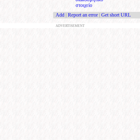
στοιχείο
Add
|
Report an error
|
Get short URL
ADVERTISEMENT