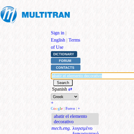
Sign in
|
English
|
Terms
of Use
DICTIONARY
FORUM
CONTACTS
Spanish
⇄
+
G
o
o
g
l
e
|
Forvo
|
+
abatir el elemento
decorativo
mech.eng.
λυγισμένο
διακοσμητικό