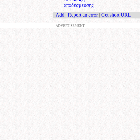
αποδέσμευσης
Add
|
Report an error
|
Get short URL
ADVERTISEMENT