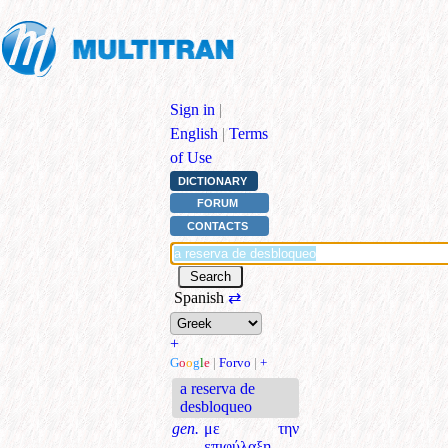
Sign in
|
English
|
Terms
of Use
DICTIONARY
FORUM
CONTACTS
Spanish
⇄
+
G
o
o
g
l
e
|
Forvo
|
+
a reserva de
desbloqueo
gen.
με την
επιφύλαξη