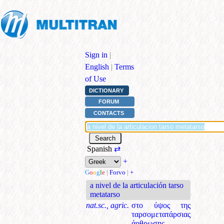
Sign in
|
English
|
Terms
of Use
DICTIONARY
FORUM
CONTACTS
Spanish
⇄
+
G
o
o
g
l
e
|
Forvo
|
+
a nivel de la articulación tarso
metatarso
nat.sc., agric.
στο ύψος της
ταρσομετατάρσιας
άρθρωσης