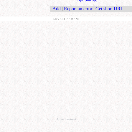
Add
|
Report an error
|
Get short URL
ADVERTISEMENT
Advertisement