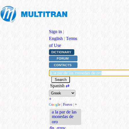
Sign in
|
English
|
Terms
of Use
DICTIONARY
FORUM
CONTACTS
Spanish
⇄
+
G
o
o
g
l
e
|
Forvo
|
+
a la par de las
monedas de
oro
fin.
στην