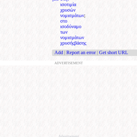
ισοτιμία
χρυσών
νομισμάτων
;
στο
ισοδύναμο
των
νομισμάτων
χρυσήςβάσης
Add
|
Report an error
|
Get short URL
ADVERTISEMENT
Advertisement