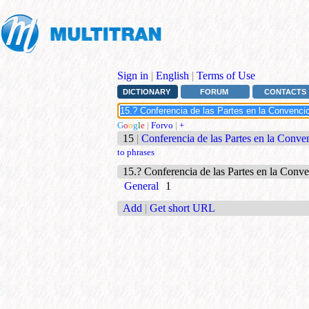
Sign in
|
English
|
Terms of Use
DICTIONARY
FORUM
CONTACTS
G
o
o
g
l
e
|
Forvo
|
+
15
|
Conferencia de las Partes en la Conv
to phrases
15.? Conferencia de las Partes en la Con
General
1
Add
|
Get short URL