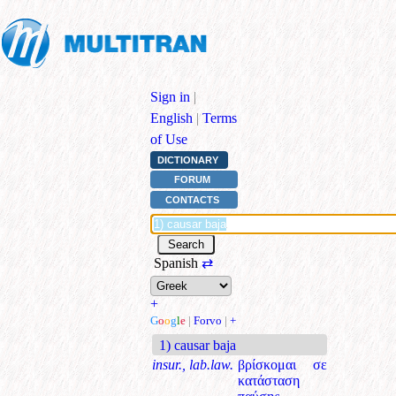
Sign in
|
English
|
Terms
of Use
DICTIONARY
FORUM
CONTACTS
Spanish
⇄
+
G
o
o
g
l
e
|
Forvo
|
+
1) causar baja
insur., lab.law.
βρίσκομαι σε
κατάσταση