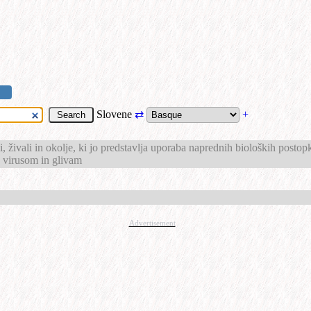
Slovene
⇄
+
i, živali in okolje, ki jo predstavlja uporaba naprednih bioloških postop
m, virusom in glivam
Advertisement