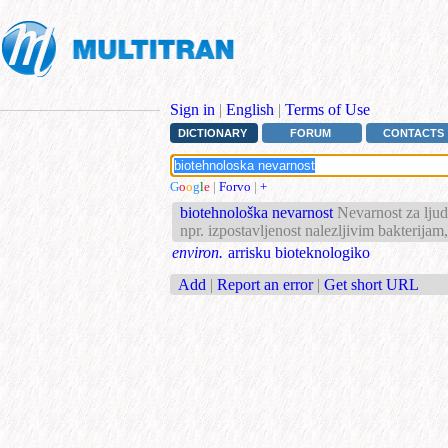
Sign in
|
English
|
Terms of Use
DICTIONARY
FORUM
CONTACTS
G
o
o
g
l
e
|
Forvo
|
+
biotehnološka nevarnost
Nevarnost za ljud
npr. izpostavljenost nalezljivim bakterija
environ.
arrisku bioteknologiko
Add
|
Report an error
|
Get short URL