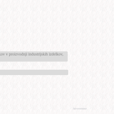
kov v proizvodnji industrijskih izdelkov,
Advertisement