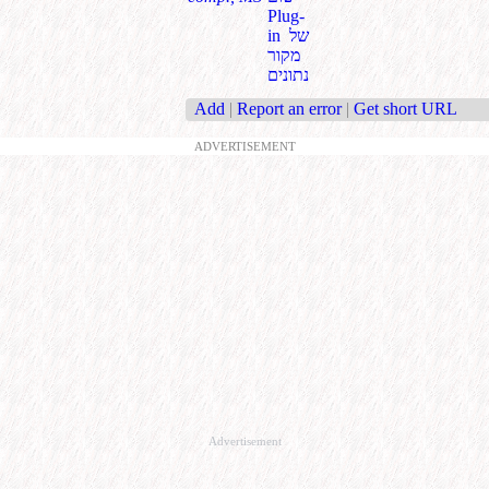
Plug-
in של
מקור
נתונים
Add
|
Report an error
|
Get short URL
ADVERTISEMENT
Advertisement