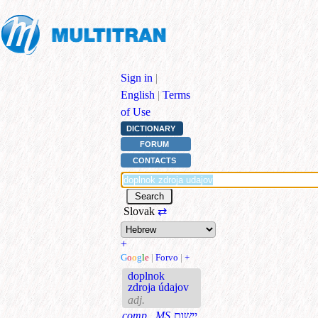
Sign in
|
English
|
Terms
of Use
DICTIONARY
FORUM
CONTACTS
Slovak
⇄
+
G
o
o
g
l
e
|
Forvo
|
+
doplnok
zdroja údajov
adj.
comp., MS
יישום