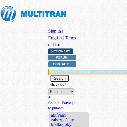
Sign in
|
English
|
Terms
of Use
DICTIONARY
FORUM
CONTACTS
Slovak
⇄
+
G
o
o
g
l
e
|
Forvo
|
+
to phrases
aktívami
zabezpečený
krátkodobý