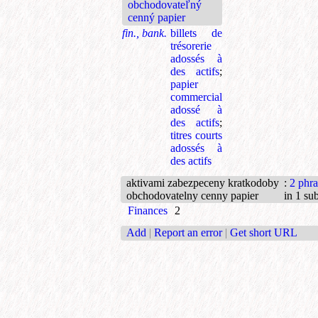
obchodovateľný
cenný papier
fin., bank.
billets de
trésorerie
adossés à
des actifs
;
papier
commercial
adossé à
des actifs
;
titres courts
adossés à
des actifs
aktivami zabezpeceny kratkodoby
:
2 phra
obchodovatelny cenny papier
in 1 sub
Finances
2
Add
|
Report an error
|
Get short URL