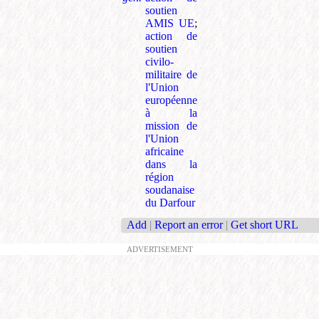
soutien
AMIS UE
;
action de
soutien
civilo-
militaire de
l'Union
européenne
à la
mission de
l'Union
africaine
dans la
région
soudanaise
du Darfour
Add
|
Report an error
|
Get short URL
ADVERTISEMENT