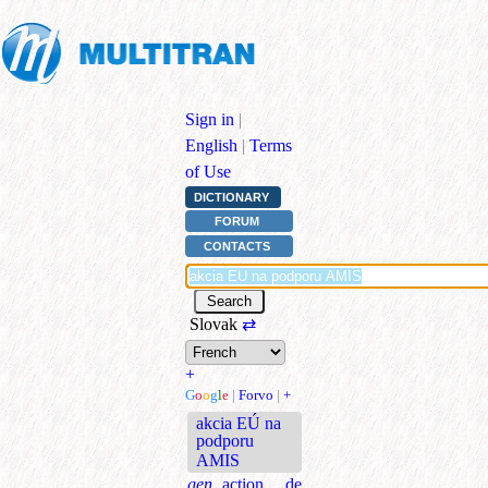
Sign in
|
English
|
Terms
of Use
DICTIONARY
FORUM
CONTACTS
Slovak
⇄
+
G
o
o
g
l
e
|
Forvo
|
+
akcia EÚ na
podporu
AMIS
gen.
action de