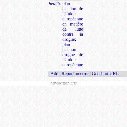
health.
plan
d'action de
l'Union
européenne
en matière
de lutte
contre la
drogue
;
plan
d'action
drogue de
l'Union
européenne
Add
|
Report an error
|
Get short URL
ADVERTISEMENT