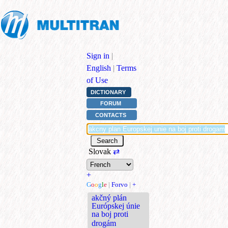
Sign in
|
English
|
Terms
of Use
DICTIONARY
FORUM
CONTACTS
Slovak
⇄
+
G
o
o
g
l
e
|
Forvo
|
+
akčný plán
Európskej únie
na boj proti
drogám