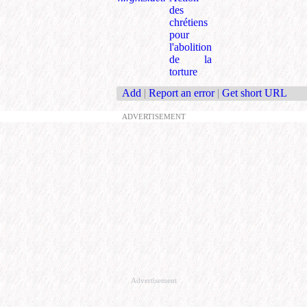
des
chrétiens
pour
l'abolition
de la
torture
Add
|
Report an error
|
Get short URL
ADVERTISEMENT
Advertisement