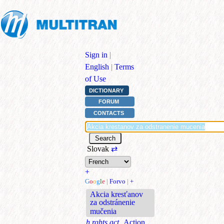
Sign in
|
English
|
Terms
of Use
DICTIONARY
FORUM
CONTACTS
Slovak
⇄
+
G
o
o
g
l
e
|
Forvo
|
+
Akcia kresťanov
za odstránenie
mučenia
h.rghts.act.
Action