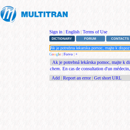
Sign in
|
English
|
Terms of Use
DICTIONARY
FORUM
CONTACTS
G
o
o
g
l
e
|
Forvo
|
+
Ak je potrebná lekárska pomoc, majte k di
chem.
En cas de consultation d'un médecin, g
Add
|
Report an error
|
Get short URL