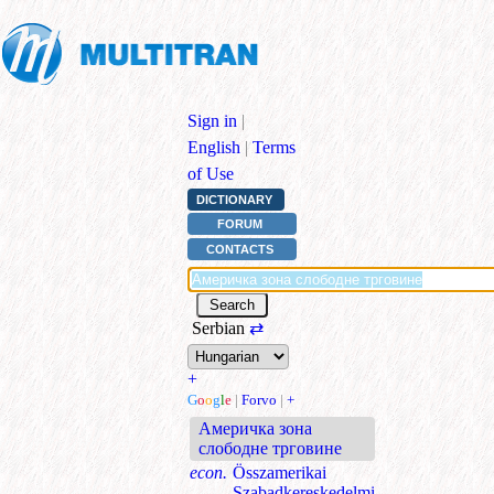
Sign in
|
English
|
Terms
of Use
DICTIONARY
FORUM
CONTACTS
Serbian
⇄
+
G
o
o
g
l
e
|
Forvo
|
+
Америчка зона
слободне трговине
econ.
Összamerikai
Szabadkereskedelmi