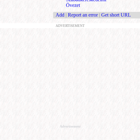
Övezet
Add
|
Report an error
|
Get short URL
ADVERTISEMENT
Advertisement