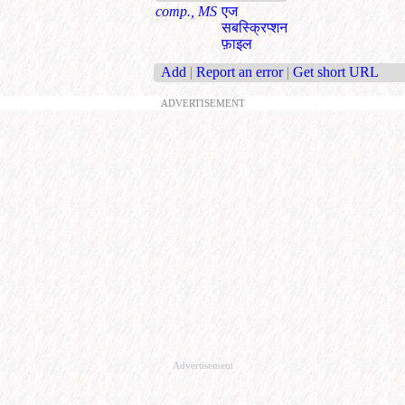
comp., MS
एज
सबस्क्रिप्शन
फ़ाइल
Add
|
Report an error
|
Get short URL
ADVERTISEMENT
Advertisement