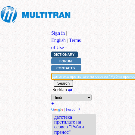
Sign in
|
English
|
Terms
of Use
DICTIONARY
FORUM
CONTACTS
Serbian
⇄
+
G
o
o
g
l
e
|
Forvo
|
+
датотека
претплате на
сервер "Рубни
пренос"