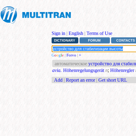
Sign in
|
English
|
Terms of Use
DICTIONARY
FORUM
CONTACTS
G
o
o
g
l
e
|
Forvo
|
+
автоматическое
устройство для стаби
avia.
Höhenregelungsgerät
n
;
Höhenregler
Add
|
Report an error
|
Get short URL