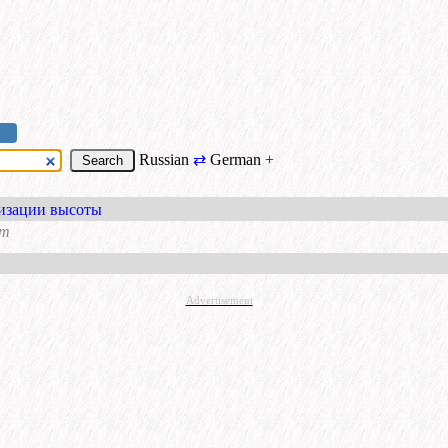
Russian
⇄
German
+
лизации высоты
m
Advertisement