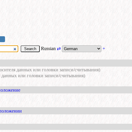
Russian
⇄
+
носителя данных или головки записи/считывания)
ля данных или головки записи/считывания)
 положение
 положении