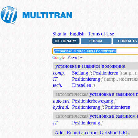
Sign in
|
English
|
Terms of Use
DICTIONARY
FORUM
CONTACTS
G
o
o
g
l
e
|
Forvo
|
+
установка в заданное положение
comp.
Stellung
f
;
Positionieren
(напр., 
IT
Positionierung
f
(напр., носите
tech.
Einstellen
n
автоматическая
установка в заданное
auto.ctrl.
Positionierbewegung
f
hydraul.
Positionierung
f
;
Positionieren
автоматическая
установка в заданном
IT
Positionierung
f
Add
|
Report an error
|
Get short URL