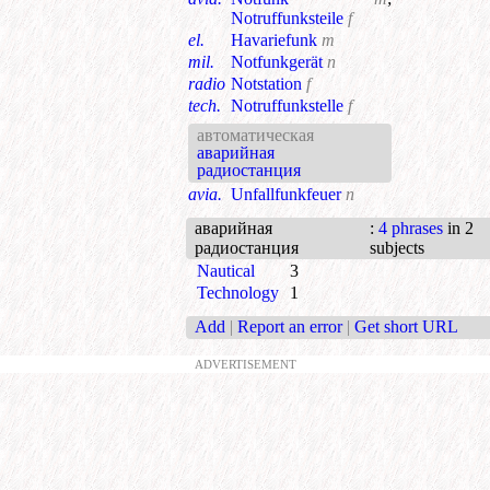
Notruffunksteile
f
el.
Havariefunk
m
mil.
Notfunkgerät
n
radio
Notstation
f
tech.
Notruffunkstelle
f
автоматическая
аварийная
радиостанция
avia.
Unfallfunkfeuer
n
аварийная
:
4 phrases
in 2
радиостанция
subjects
Nautical
3
Technology
1
Add
|
Report an error
|
Get short URL
ADVERTISEMENT