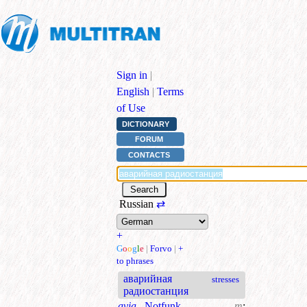
Sign in
|
English
|
Terms
of Use
DICTIONARY
FORUM
CONTACTS
Russian
⇄
+
G
o
o
g
l
e
|
Forvo
|
+
to phrases
аварийная
stresses
радиостанция
avia.
Notfunk
m
;