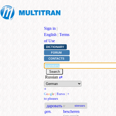
Sign in
|
English
|
Terms
of Use
DICTIONARY
FORUM
CONTACTS
Russian
⇄
+
G
o
o
g
l
e
|
Forvo
|
+
to phrases
даровать
v
stresses
gen.
bescheren