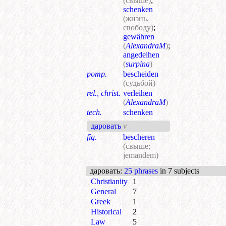
(свыше)
;
schenken
(жизнь,
свободу)
;
gewähren
(
AlexandraM
)
;
angedeihen
(
surpina
)
pomp.
bescheiden
(судьбой)
rel., christ.
verleihen
(
AlexandraM
)
tech.
schenken
даровать
v
fig.
bescheren
(свыше;
jemandem)
даровать
:
25 phrases
in 7 subjects
Christianity
1
General
7
Greek
1
Historical
2
Law
5