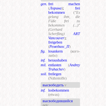
gen.
frei machen
(
Лорина
)
;
frei
bekommen
(
"Es
gelang ihm, die
Füße frei zu
bekommen (...)"
(Gerhard
Scherfling)
ART
Vancouver
)
;
freigeben
(
Ремедиос_П
)
fig.
losankern
(кого-
либо)
inf.
heraushaben
mil.
entlasten
(
Andrey
Truhachev
)
soil.
freilegen
(Nährstoffe)
высвободить
v
inf.
losbekommen
(etwas)
высвободившийся
prtc.