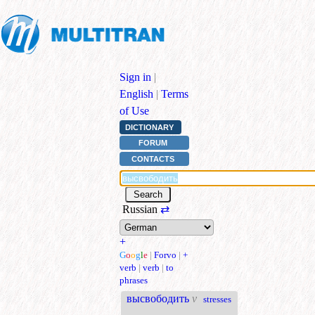
Sign in
|
English
|
Terms
of Use
DICTIONARY
FORUM
CONTACTS
Russian
⇄
+
G
o
o
g
l
e
|
Forvo
|
+
verb
|
verb
|
to
phrases
высвободить
v
stresses