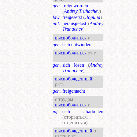
gen.
freigeworden
(
Andrey Truhachev
)
law
freigesetzt
(
Лорина
)
mil.
herausgelöst
(
Andrey
Truhachev
)
высвободиться
v
gen.
sich entwinden
высвободиться
от
v
gen.
sich lösen
(
Andrey
Truhachev
)
высвобожденный
prtc.
gen.
freigemacht
с трудом
высвободиться
v
inf.
sich abarbeiten
(оторваться,
отцепиться)
высвобожденный
о
части
prtc.