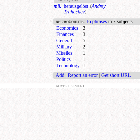
mil.
herausgelöst
(
Andrey
Truhachev
)
высвободить
:
16 phrases
in 7 subjects
Economics
3
Finances
3
General
5
Military
2
Missiles
1
Politics
1
Technology
1
Add
|
Report an error
|
Get short URL
ADVERTISEMENT