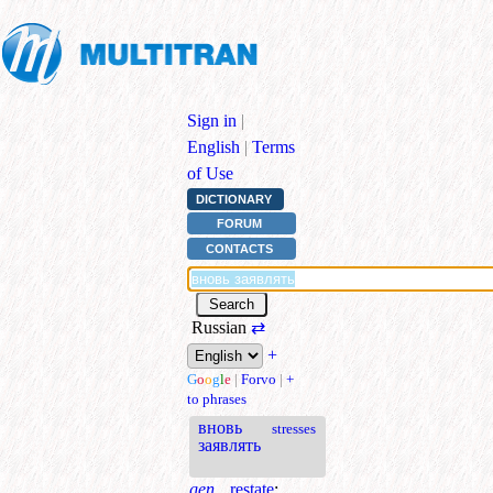
Sign in
|
English
|
Terms
of Use
DICTIONARY
FORUM
CONTACTS
Russian
⇄
+
G
o
o
g
l
e
|
Forvo
|
+
to phrases
вновь
stresses
заявлять
gen.
restate
;