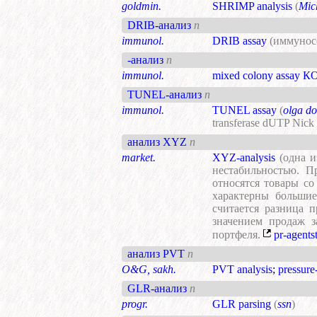
goldmin.
SHRIMP analysis
(
Mic
DRIB-анализ
n
immunol.
DRIB assay
(иммунос
-анализ
n
immunol.
mixed colony assay К
TUNEL-анализ
n
immunol.
TUNEL assay
(
olga d
transferase dUTP Nick
анализ XYZ
n
market.
XYZ-analysis
(одна 
нестабильностью. П
относятся товары со
характерны большие
считается разница 
значением продаж з
портфеля.
pr-agent
анализ PVT
n
O&G, sakh.
PVT analysis
;
pressure
GLR-анализ
n
progr.
GLR parsing
(
ssn
)