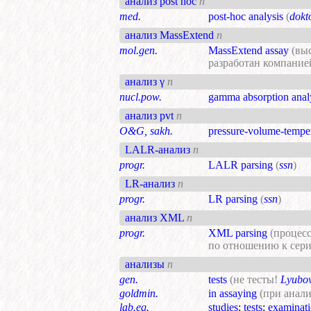
анализ post hoc
n
med.
post-hoc analysis
(
dokt
анализ MassExtend
n
mol.gen.
MassExtend assay
(вы
разработан компани
анализ γ
n
nucl.pow.
gamma absorption anal
анализ pvt
n
O&G, sakh.
pressure-volume-tempe
LALR-анализ
n
progr.
LALR parsing
(
ssn
)
LR-анализ
n
progr.
LR parsing
(
ssn
)
анализ XML
n
progr.
XML parsing
(процес
по отношению к сер
анализы
n
gen.
tests
(не тесты!
Lyubov
goldmin.
in assaying
(при анал
lab.eq.
studies
;
tests
;
examinat