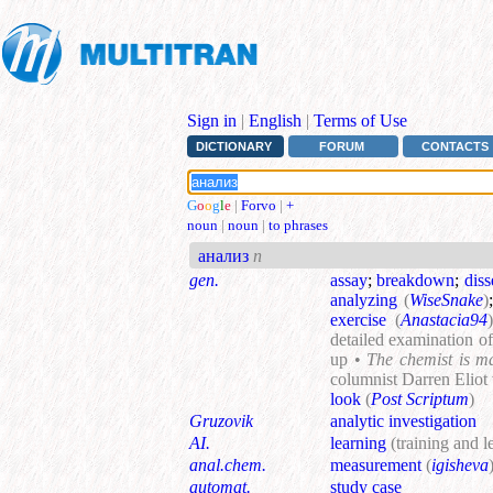
Sign in
|
English
|
Terms of Use
DICTIONARY
FORUM
CONTACTS
G
o
o
g
l
e
|
Forvo
|
+
noun
|
noun
|
to phrases
анализ
n
gen.
assay
;
breakdown
;
diss
analyzing
(
WiseSnake
)
exercise
(
Anastacia94
)
detailed examination of
up •
The chemist is ma
columnist Darren Eliot 
look
(
Post Scriptum
)
Gruzovik
analytic investigation
AI.
learning
(training and 
anal.chem.
measurement
(
igisheva
automat.
study case