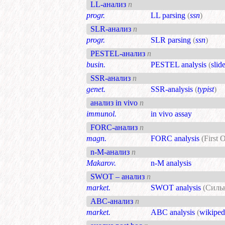
LL-анализ
n
progr.
LL parsing
(
ssn
)
SLR-анализ
n
progr.
SLR parsing
(
ssn
)
PESTEL-анализ
n
busin.
PESTEL analysis
(
slid
SSR-анализ
n
genet.
SSR-analysis
(
typist
)
анализ in vivo
n
immunol.
in vivo assay
FORC-анализ
n
magn.
FORC analysis
(First
n-M-анализ
n
Makarov.
n-M analysis
SWOT – анализ
n
market.
SWOT analysis
(Силь
ABC-анализ
n
market.
ABC analysis
(
wikiped