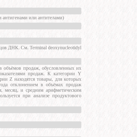
 антигенами или антителами)
ов ДНК. См. Terminal deoxynucleotidyl
ов объёмов продаж, обусловленных их
оказателями продаж. К категории Y
рии Z находятся товары, для которых
тода отклонением в объёмах продаж
я, месяц, и средним арифметическим
ользуется при анализе продуктового