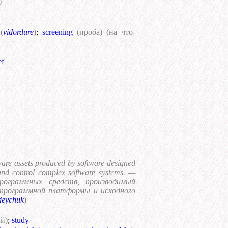
)
(
vidordure
)
;
screening
(проба) (на что-
ef
ftware assets produced by software designed
and control complex software systems. —
рограммных средств, производимый
 программной платформы и исходного
deychuk
)
ий)
;
study