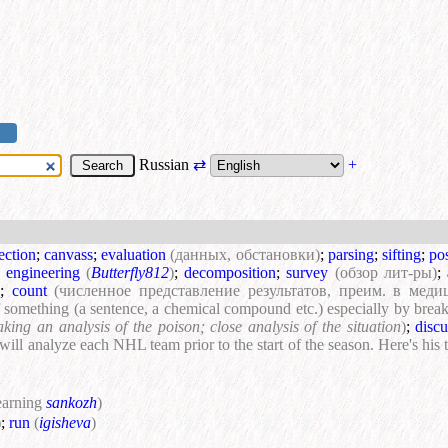
Russian
⇄
+
ection
;
canvass
;
evaluation
(данных, обстановки)
;
parsing
;
sifting
;
po
;
engineering
(
Butterfly812
)
;
decomposition
;
survey
(обзор лит-ры)
;
;
count
(численное представление результатов, преим. в меди
 something (a sentence, a chemical compound etc.) especially by breakin
king an analysis of the poison; close analysis of the situation
)
;
discu
will analyze each NHL team prior to the start of the season. Here's hi
learning
sankozh
)
)
;
run
(
igisheva
)