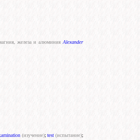
 магния, железа и алюминия
Alexander
xamination
(изучение)
;
test
(испытание)
;