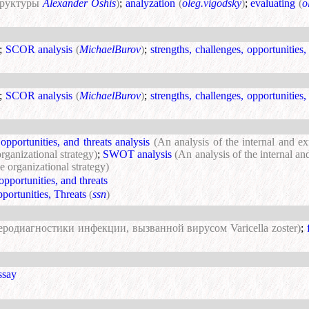
труктуры
Alexander Oshis
)
;
analyzation
(
oleg.vigodsky
)
;
evaluating
(
o
;
SCOR analysis
(
MichaelBurov
)
;
strengths, challenges, opportunities,
;
SCOR analysis
(
MichaelBurov
)
;
strengths, challenges, opportunities,
opportunities, and threats analysis
(An analysis of the internal and e
rganizational strategy)
;
SWOT analysis
(An analysis of the internal a
e organizational strategy)
opportunities, and threats
portunities, Threats
(
ssn
)
еродиагностики инфекции, вызванной вирусом Varicella zoster)
;
assay