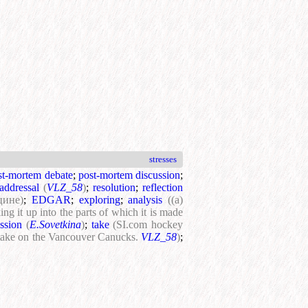
stresses
st-mortem debate
;
post-mortem discussion
;
addressal
(
VLZ_58
)
;
resolution
;
reflection
цине)
;
EDGAR
;
exploring
;
analysis
((a)
g it up into the parts of which it is made
ssion
(
E.Sovetkina
)
;
take
(SI.com hockey
s take on the Vancouver Canucks.
VLZ_58
)
;