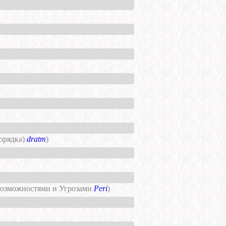
порядка)
dratm
)
Возможностями и Угрозами
Peri
)