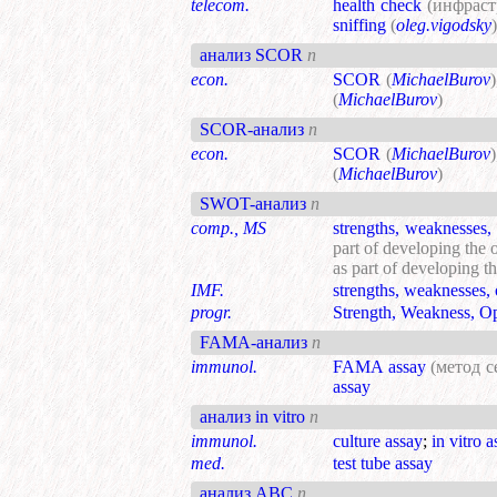
telecom.
health check
(инфрас
sniffing
(
oleg.vigodsky
)
анализ SCOR
n
econ.
SCOR
(
MichaelBurov
)
(
MichaelBurov
)
SCOR-анализ
n
econ.
SCOR
(
MichaelBurov
)
(
MichaelBurov
)
SWOT-анализ
n
comp., MS
strengths, weaknesses, 
part of developing the o
as part of developing th
IMF.
strengths, weaknesses, 
progr.
Strength, Weakness, Op
FAMA-анализ
n
immunol.
FAMA assay
(метод с
assay
анализ in vitro
n
immunol.
culture assay
;
in vitro 
med.
test tube assay
анализ ABC
n