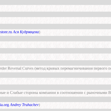
estore.ru
Ася Кудрявцева
)
 Order Reversal Curves (метод кривых перемагничивания первого 
ные и Слабые стороны компании в соотношении с рыночными 
ia.org
Andrey Truhachev
)