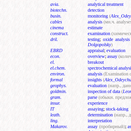
avia.
analytical treatment
biotechn.
detection
busin.
monitoring
(
Alex_Odey
cables
analysis
(мн.ч. analyse
cinema
estimate
construct.
examination
(химичес
dril.
testing
;
oxide analysis 
Dolgopolsky
)
EBRD
appraisal
;
evaluation
econ.
overview
;
assay
(коли
el.
breakout
el.chem.
spectrochemical analys
environ.
analysis
(Examination 
formal
insights
(
Alex_Odeych
geophys.
evaluation
(напр., дан
goldmin.
inspection of data
(
Leo
gram.
parse
(обыкн. предло
insur.
experience
IT
assaying
;
stock-taking
leath.
determination
(напр., 
ling.
interpretation
Makarov.
assay
(пробирный)
;
a