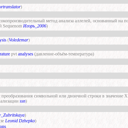
ortranslator
)
сокопроизводительный метод анализа аллелей, основанный на п
ей Sequenom
Игорь_2006
)
ysis
(
Voledemar
)
rature
pvt
analyses
(давление-объём-температура)
с преобразования символьной или двоичной строки в значение 
иализации
ssn
)
_Zubritskaya
)
изе
Leonid Dzhepko
)
ions