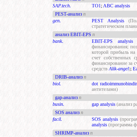
SAP.tech.
TO1
;
ABC analysis
PEST-анализ
n
gen.
PEST Analysis
(По
стратегическом план
анализ EBIT-EPS
n
bank.
EBIT-EPS analysis
финансирования; поз
которой прибыль на 
счет собственных с
финансирование за с
средств
Alik-angel
)
;
Ea
DRIB-анализ
n
biol.
dot radioimmunobindi
антителами)
gap-анализ
n
busin.
gap analysis
(анализ 
SOS анализ
n
facil.
SOS analysis
(програ
analysis
(программа ф
SHRIMP-анализ
n