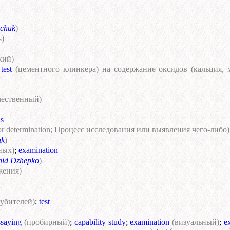
chuk
)
s)
кий)
test
(цементного клинкера) на содержание оксидов (кальция,
чественный)
is
or determination; Процесс исследования или выявления чего-либо)
uk
)
ных)
;
examination
nid Dzhepko
)
жения)
дубителей)
;
test
ssaying
(пробирный)
;
capability study
;
examination
(визуальный)
;
e