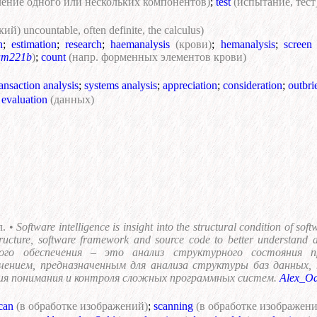
ление одного или нескольких компонентов)
;
test
(испытание, тест
й) uncountable, often definite, the calculus)
n
;
estimation
;
research
;
haemanalysis
(крови)
;
hemanalysis
;
screen
am221b
)
;
count
(напр. форменных элементов крови)
ansaction analysis
;
systems analysis
;
appreciation
;
consideration
;
outbri
;
evaluation
(данных)
л. •
Software intelligence is insight into the structural condition of so
tructure, software framework and source code to better understand 
ного обеспечения – это анализ структурного состояния п
чением, предназначенным для анализа структуры баз данных,
ния понимания и контроля сложных программных систем.
Alex_O
can
(в обработке изображений)
;
scanning
(в обработке изображен