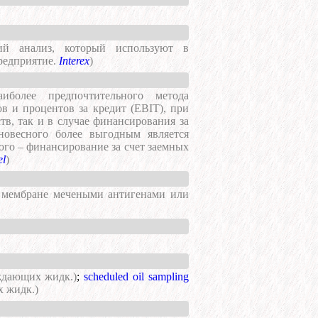
кий анализ, который используют в
редприятие.
Interex
)
иболее предпочтительного метода
в и процентов за кредит (EBIT), при
в, так и в случае финансирования за
новесного более выгодным является
ого – финансирование за счет заемных
el
)
 мембране мечеными антигенами или
ждающих жидк.)
;
scheduled oil sampling
 жидк.)