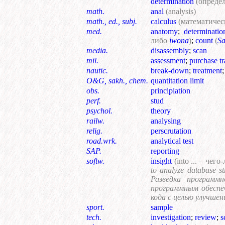
determination
(опреде
math.
anal
(analysis)
math., ed., subj.
calculus
(математически
med.
anatomy
;
determinatio
либо
iwona
)
;
count
(
S
media.
disassembly
;
scan
mil.
assessment
;
purchase tr
nautic.
break-down
;
treatment
O&G, sakh., chem.
quantitation limit
obs.
principiation
perf.
stud
psychol.
theory
railw.
analysing
relig.
perscrutation
road.wrk.
analytical test
SAP.
reporting
softw.
insight
(into ... – чего-
to analyze database s
Разведка программ
программным обеспе
кода с целью улучше
sport.
sample
tech.
investigation
;
review
;
s