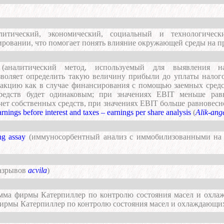
литический, экономический, социальный и технологичес
ировании, что помогает понять влияние окружающей среды на п
(аналитический метод, используемый для выявления на
воляет определить такую величину прибыли до уплаты налого
акцию как в случае финансирования с помощью заемных средст
редств будет одинаковым; при значениях EBIT меньше рав
чет собственных средств, при значениях EBIT больше равновесн
rnings before interest and taxes – earnings per share analysis
(
Alik-ang
ng assay
(иммуносорбентный анализ с иммобилизованными на
разрывов
acvila
)
мма фирмы Катерпиллер по контролю состояния масел и охла
ирмы Катерпиллер по контролю состояния масел и охлаждающих