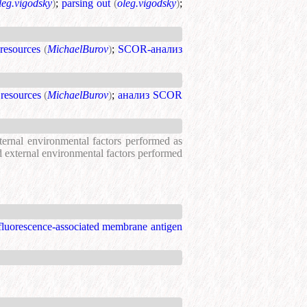
leg.vigodsky
)
;
parsing out
(
oleg.vigodsky
)
;
 resources
(
MichaelBurov
)
;
SCOR-анализ
 resources
(
MichaelBurov
)
;
анализ SCOR
xternal environmental factors performed as
nd external environmental factors performed
fluorescence-associated membrane antigen