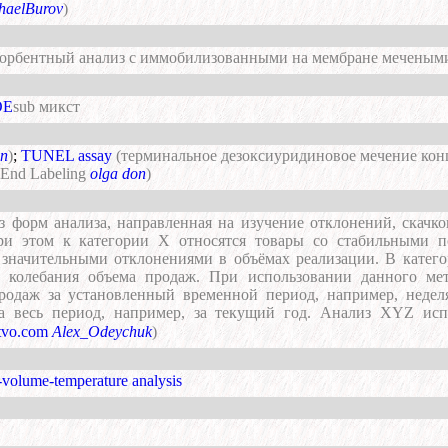
haelBurov
)
орбентный анализ с иммобилизованными на мембране мечеными
ОЕ
sub микст
on
)
;
TUNEL assay
(терминальное дезоксиуридиновое мечение конц
 End Labeling
olga don
)
из форм анализа, направленная на изучение отклонений, скачк
ри этом к категории Х относятся товары со стабильными п
 значительными отклонениями в объёмах реализации. В катего
 колебания объема продаж. При использовании данного ме
продаж за установленный временной период, например, недел
а весь период, например, за текущий год. Анализ XYZ исп
stvo.com
Alex_Odeychuk
)
-volume-temperature analysis