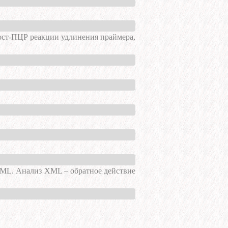
ост-ПЦР реакции удлинения праймера,
XML. Анализ XML – обратное действие