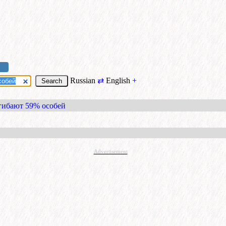
Russian
⇄
English
+
огибают 59% особей
Advertisement