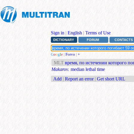
Sign in
|
English
|
Terms of Use
DICTIONARY
FORUM
CONTACTS
G
o
o
g
l
e
|
Forvo
|
+
MLT
время, по истечении которого п
Makarov.
median lethal time
Add
|
Report an error
|
Get short URL