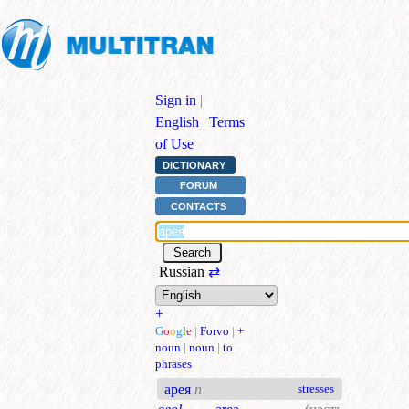
Sign in
|
English
|
Terms
of Use
DICTIONARY
FORUM
CONTACTS
Russian
⇄
+
G
o
o
g
l
e
|
Forvo
|
+
noun
|
noun
|
to
phrases
арея
n
stresses