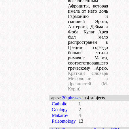
возлюбленным
Афродиты, которая
имела от него дочь
Гармонию и
сыновей Эрота,
Антерота, Дейма и
Фоба. Культ Арея
был мало
распространен в
Греции; гораздо
больше чтили
римляне Марса,
соответствовавшего
греческому Арею.
Краткий Словарь
Мифологии и
Древностей (М.
Корш)
арея
:
20 phrases
in 4 subjects
Catholic
1
Geology
2
Makarov
4
Paleontology
13