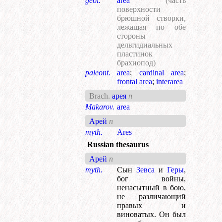
geol.
area
(часть
поверхности
брюшной створки,
лежащая по обе
стороны
дельтидиальных
пластинок
брахиопод)
paleont.
area
;
cardinal area
;
frontal area
;
interarea
Brach.
арея
n
Makarov.
area
Арей
n
myth.
Ares
Russian thesaurus
Арей
n
myth.
Сын
Зевса
и
Геры
,
бог войны,
ненасытный в бою,
не различающий
правых и
виноватых. Он был