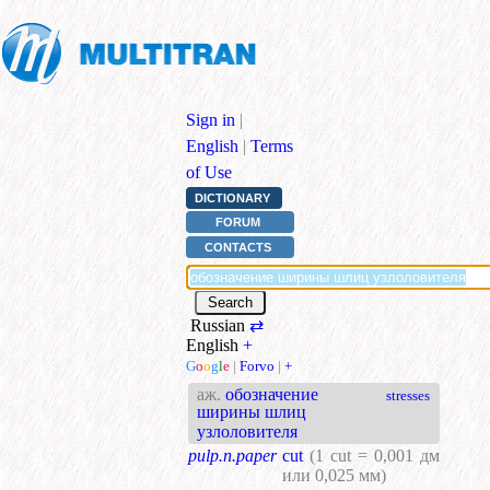
Sign in
|
English
|
Terms
of Use
DICTIONARY
FORUM
CONTACTS
Russian
⇄
English
+
G
o
o
g
l
e
|
Forvo
|
+
аж.
обозначение
stresses
ширины шлиц
узлоловителя
pulp.n.paper
cut
(1 cut = 0,001 дм
или 0,025 мм)