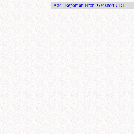
Add
|
Report an error
|
Get short URL