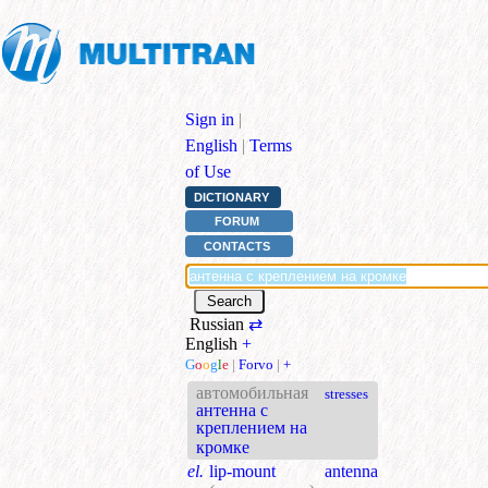
Sign in
|
English
|
Terms
of Use
DICTIONARY
FORUM
CONTACTS
Russian
⇄
English
+
G
o
o
g
l
e
|
Forvo
|
+
автомобильная
stresses
антенна с
креплением на
кромке
el.
lip-mount antenna