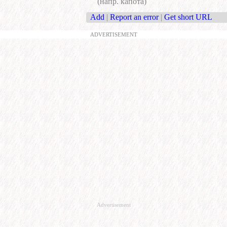
(напр. капота)
Add
|
Report an error
|
Get short URL
ADVERTISEMENT
Advertisement