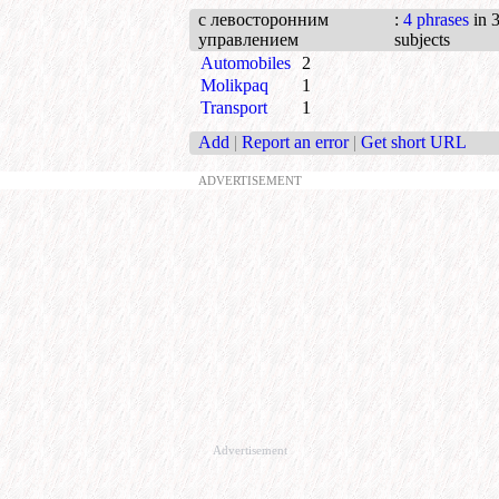
с левосторонним
:
4 phrases
in 
управлением
subjects
Automobiles
2
Molikpaq
1
Transport
1
Add
|
Report an error
|
Get short URL
ADVERTISEMENT
Advertisement