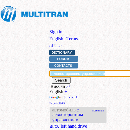
Sign in
|
English
|
Terms
of Use
DICTIONARY
FORUM
CONTACTS
Russian
⇄
English
+
G
o
o
g
l
e
|
Forvo
|
+
to phrases
автомобиль
с
stresses
левосторонним
управлением
auto.
left hand drive