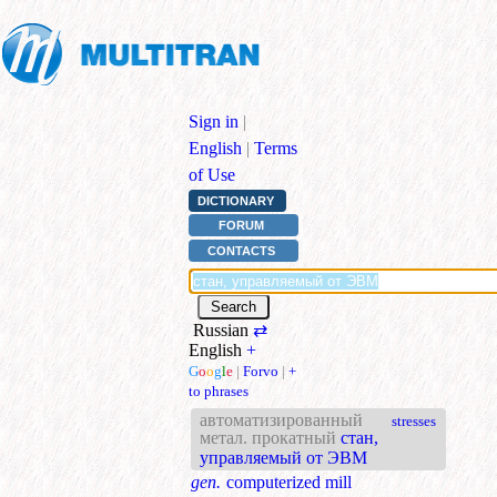
Sign in
|
English
|
Terms
of Use
DICTIONARY
FORUM
CONTACTS
Russian
⇄
English
+
G
o
o
g
l
e
|
Forvo
|
+
to phrases
автоматизированный
stresses
метал. прокатный
стан,
управляемый от ЭВМ
gen.
computerized mill