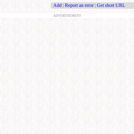
Add
|
Report an error
|
Get short URL
ADVERTISEMENT