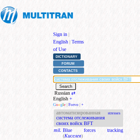
Sign in
|
English
|
Terms
of Use
DICTIONARY
FORUM
CONTACTS
Russian
⇄
English
+
G
o
o
g
l
e
|
Forvo
|
+
автоматизированная
stresses
система отслеживания
своих войск BFT
mil.
Blue forces tracking
(
Киселев
)