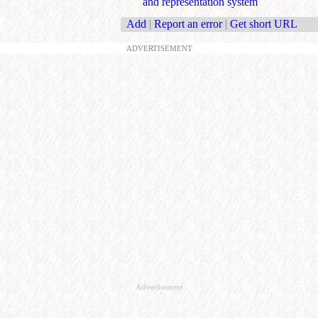
and representation system
Add
|
Report an error
|
Get short URL
ADVERTISEMENT
Advertisement