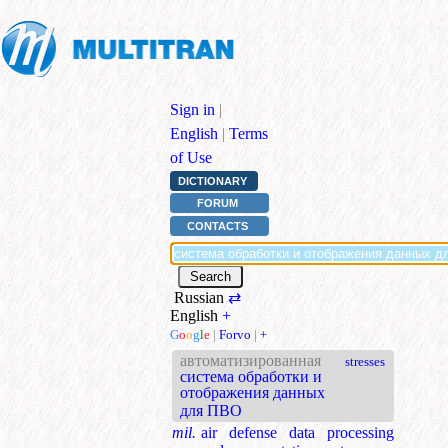
Sign in
|
English
|
Terms
of Use
DICTIONARY
FORUM
CONTACTS
Russian
⇄
English
+
G
o
o
g
l
e
|
Forvo
|
+
автоматизированная
stresses
система обработки и
отображения данных
для ПВО
mil.
air defense data processing