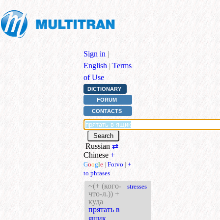
Sign in
|
English
|
Terms
of Use
DICTIONARY
FORUM
CONTACTS
Russian
⇄
Chinese
+
G
o
o
g
l
e
|
Forvo
|
+
to phrases
~(+ (кого-
stresses
что-л.)) +
куда
прятать в
ящик