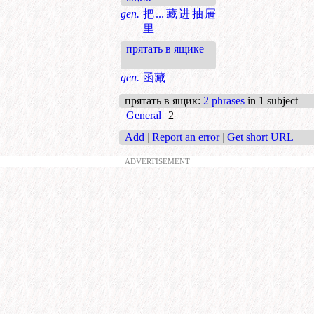
gen.
把...藏进抽屉
里
прятать в ящике
gen.
函藏
прятать в ящик
:
2 phrases
in 1 subject
General
2
Add
|
Report an error
|
Get short URL
ADVERTISEMENT