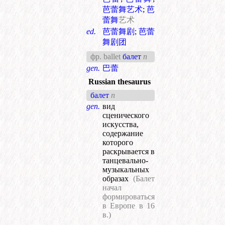
芭蕾舞艺术
;
芭
蕾舞
艺术
ed.
芭蕾舞剧
;
芭蕾
舞剧团
фр. ballet
балет
n
gen.
巴蕾
Russian thesaurus
балет
n
gen.
вид
сценического
искусства,
содержание
которого
раскрывается в
танцевально-
музыкальных
образах
(Балет
начал
формироваться
в Европе в 16
в.)