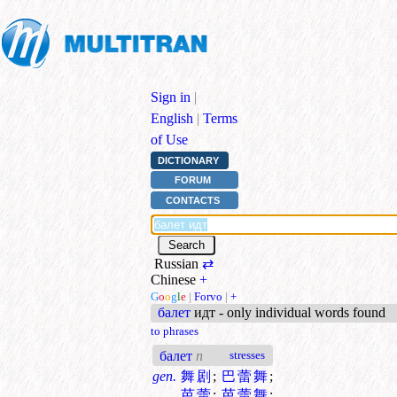
Sign in
|
English
|
Terms
of Use
DICTIONARY
FORUM
CONTACTS
Russian
⇄
Chinese
+
G
o
o
g
l
e
|
Forvo
|
+
балет
идт - only individual words found
to phrases
балет
n
stresses
gen.
舞剧
;
巴蕾舞
;
芭蕾
;
芭蕾舞
;