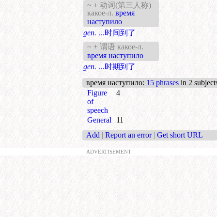
~ + 动词(第三人称)
какое-л.
время
наступило
gen.
...时间到了
~ + 谓语 какое-л.
время наступило
gen.
...时期到了
время наступило
:
15 phrases
in 2 subject
Figure
4
of
speech
General
11
Add
|
Report an error
|
Get short URL
ADVERTISEMENT