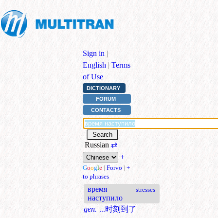
Sign in
|
English
|
Terms
of Use
DICTIONARY
FORUM
CONTACTS
Russian
⇄
+
G
o
o
g
l
e
|
Forvo
|
+
to phrases
время
stresses
наступило
gen.
...时刻到了