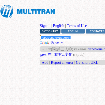
Sign in
|
English
|
Terms of Use
DICTIONARY
FORUM
CONTACTS
G
o
o
g
l
e
|
Forvo
|
+
~ + 动词(第三人称) какая-л.
перемена 
gen.
在...将有...变化
(где-л.)
Add
|
Report an error
|
Get short URL