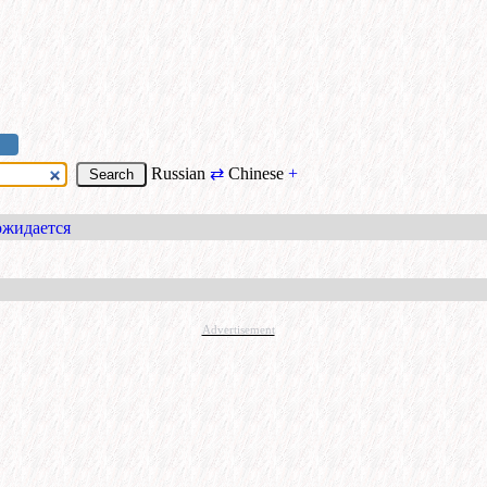
Russian
⇄
Chinese
+
ожидается
Advertisement