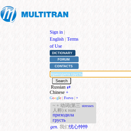
Sign in
|
English
|
Terms
of Use
DICTIONARY
FORUM
CONTACTS
Russian
⇄
Chinese
+
G
o
o
g
l
e
|
Forvo
|
+
~ + 动词(第三
stresses
人称) к нам
приходила
грусть
gen.
我们
忧心忡忡