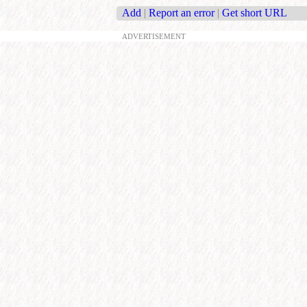
Add
|
Report an error
|
Get short URL
ADVERTISEMENT