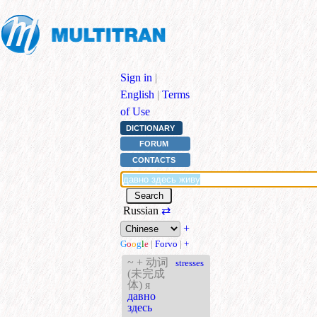
Sign in
|
English
|
Terms
of Use
DICTIONARY
FORUM
CONTACTS
Russian
⇄
+
G
o
o
g
l
e
|
Forvo
|
+
~ + 动词
stresses
(未完成
体) я
давно
здесь