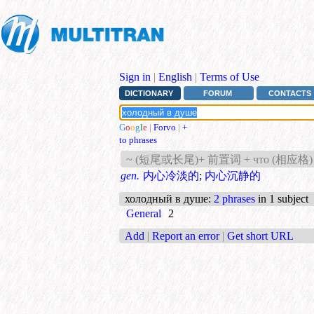
Sign in
|
English
|
Terms of Use
DICTIONARY
FORUM
CONTACTS
G
o
o
g
l
e
|
Forvo
|
+
to phrases
~ (短尾或长尾)+ 前置词 + что (相应格)
gen.
内心冷淡的
;
内心沉静的
холодный в душе
:
2 phrases
in 1 subject
General
2
Add
|
Report an error
|
Get short URL