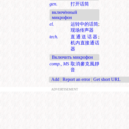
gen.
打开话筒
включённый
микрофон
el.
运转中的话筒
;
现场传声器
tech.
直通送话器
;
机内直接通话
器
Включить микрофон
comp., MS
取消麥克風靜
音
Add
|
Report an error
|
Get short URL
ADVERTISEMENT