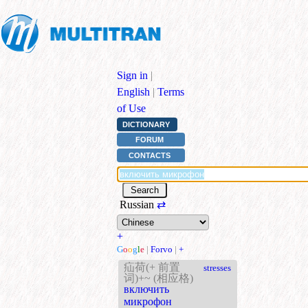
Sign in
|
English
|
Terms
of Use
DICTIONARY
FORUM
CONTACTS
Russian
⇄
+
G
o
o
g
l
e
|
Forvo
|
+
疝荷(+ 前置
stresses
词)+~ (相应格)
включить
микрофон