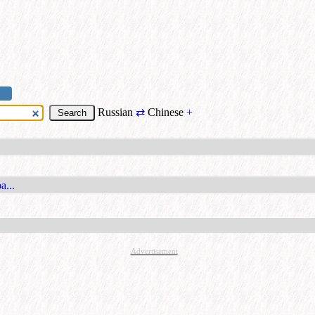
Russian
⇄
Chinese
+
а...
Advertisement