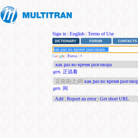
Sign in
|
English
|
Terms of Use
DICTIONARY
FORUM
CONTACTS
G
o
o
g
l
e
|
Forvo
|
+
как раз во время разговора
gen.
正说着
正说话(之)间
как раз во время разговор
gen.
间
Add
|
Report an error
|
Get short URL