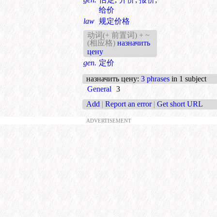
给价
law
规定价格
动词(+ 前置词) + ~
(相应格)
назначить
цену
gen.
定价
назначить цену
:
3 phrases
in 1 subject
General
3
Add
|
Report an error
|
Get short URL
ADVERTISEMENT