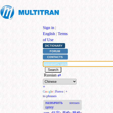
Sign in
|
English
|
Terms
of Use
DICTIONARY
FORUM
CONTACTS
Russian
⇄
+
G
o
o
g
l
e
|
Forvo
|
+
to phrases
назначить
stresses
цену
gen.
估定
;
开价
;
报价
;