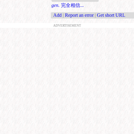
gen.
完全相信...
Add
|
Report an error
|
Get short URL
ADVERTISEMENT