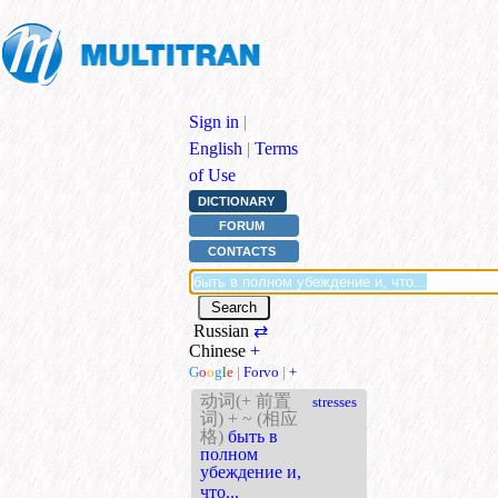
Sign in
|
English
|
Terms
of Use
DICTIONARY
FORUM
CONTACTS
Russian
⇄
Chinese
+
G
o
o
g
l
e
|
Forvo
|
+
动词(+ 前置
stresses
词) + ~ (相应
格)
быть в
полном
убеждение и,
что...