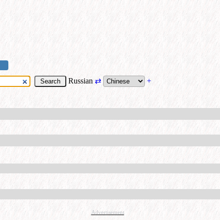
Russian
⇄
+
Advertisement