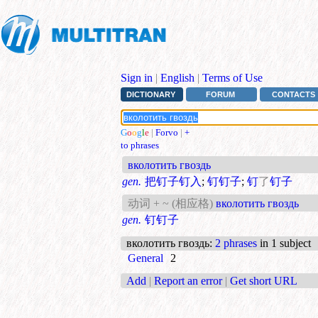
Sign in
|
English
|
Terms of Use
DICTIONARY
FORUM
CONTACTS
G
o
o
g
l
e
|
Forvo
|
+
to phrases
вколотить гвоздь
gen.
把钉子钉入
;
钉钉子
;
钉
了
钉子
动词 + ~ (相应格)
вколотить гвоздь
gen.
钉钉子
вколотить гвоздь
:
2 phrases
in 1 subject
General
2
Add
|
Report an error
|
Get short URL