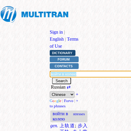
Sign in
|
English
|
Terms
of Use
DICTIONARY
FORUM
CONTACTS
Russian
⇄
+
G
o
o
g
l
e
|
Forvo
|
+
to phrases
войти в
stresses
колею
gen.
上轨道
;
步入