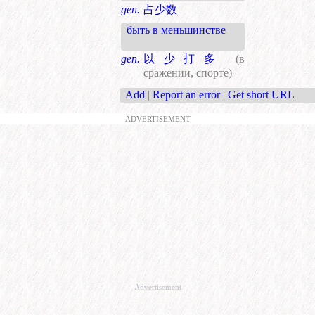
gen.
占少数
быть в меньшинстве
gen.
以少打多
(в
сражении, спорте)
Add
|
Report an error
|
Get short URL
ADVERTISEMENT
Advertisement