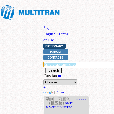
Sign in
|
English
|
Terms
of Use
DICTIONARY
FORUM
CONTACTS
Russian
⇄
+
G
o
o
g
l
e
|
Forvo
|
+
动词 + 前置词 +
stresses
~ (相应格)
быть
в меньшинстве