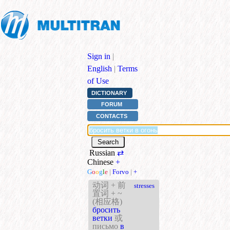
Sign in
|
English
|
Terms
of Use
DICTIONARY
FORUM
CONTACTS
Russian
⇄
Chinese
+
G
o
o
g
l
e
|
Forvo
|
+
动词 + 前
stresses
置词 + ~
(相应格)
бросить
ветки
或
письмо
в