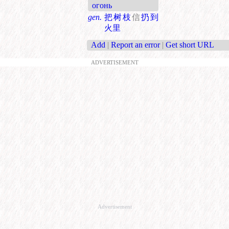
огонь
gen.
把树枝
信
扔到
火里
Add
|
Report an error
|
Get short URL
ADVERTISEMENT
Advertisement