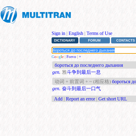
Sign in
|
English
|
Terms of Use
DICTIONARY
FORUM
CONTACTS
G
o
o
g
l
e
|
Forvo
|
+
бороться до последнего дыхания
gen.
雅
斗争到最后一息
动词 + 前置词 + ~ (相应格)
бороться д
gen.
奋斗到最后一口气
Add
|
Report an error
|
Get short URL