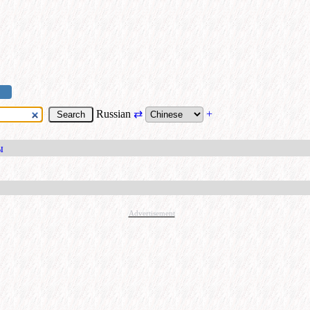
Russian
⇄
+
ы
Advertisement