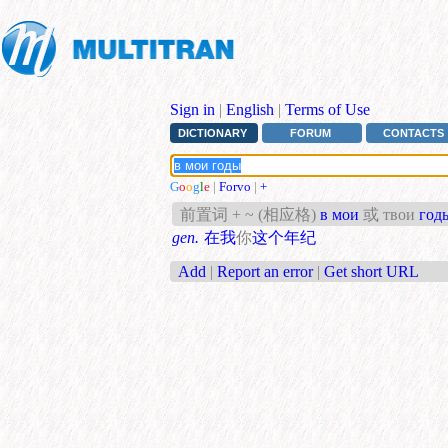
Sign in
|
English
|
Terms of Use
DICTIONARY
FORUM
CONTACTS
G
o
o
g
l
e
|
Forvo
|
+
前置词 + ~ (相应格)
в мои
或 твои
год
gen.
在我
你
这个年纪
Add
|
Report an error
|
Get short URL