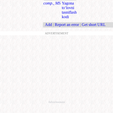
comp., MS
Yagona
to‘lovni
tasniflash
kodi
Add
|
Report an error
|
Get short URL
ADVERTISEMENT
Advertisement