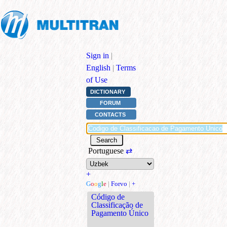
Sign in
|
English
|
Terms
of Use
DICTIONARY
FORUM
CONTACTS
Portuguese
⇄
+
G
o
o
g
l
e
|
Forvo
|
+
Código de
Classificação de
Pagamento Único