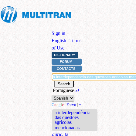
Sign in
|
English
|
Terms
of Use
DICTIONARY
FORUM
CONTACTS
Portuguese
⇄
+
G
o
o
g
l
e
|
Forvo
|
+
a interdependência
das questões
agrícolas
mencionadas
agric.
la