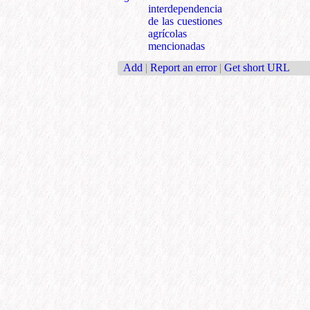
interdependencia
de las cuestiones
agrícolas
mencionadas
Add
|
Report an error
|
Get short URL