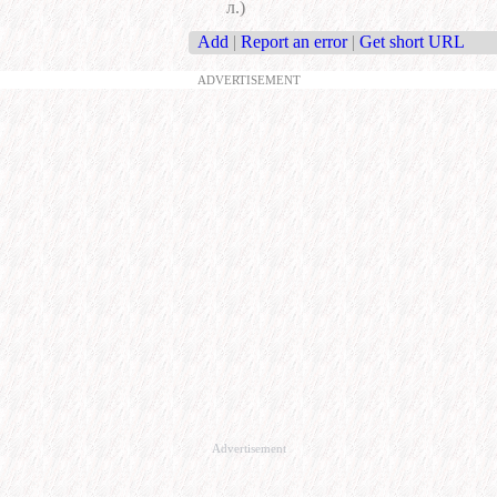
л.)
Add
|
Report an error
|
Get short URL
ADVERTISEMENT
Advertisement