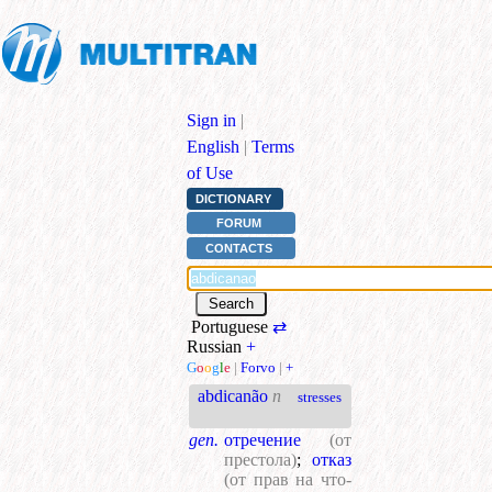
Sign in
|
English
|
Terms
of Use
DICTIONARY
FORUM
CONTACTS
Portuguese
⇄
Russian
+
G
o
o
g
l
e
|
Forvo
|
+
abdicanão
n
stresses
gen.
отречение
(от
престола)
;
отказ
(от прав на что-